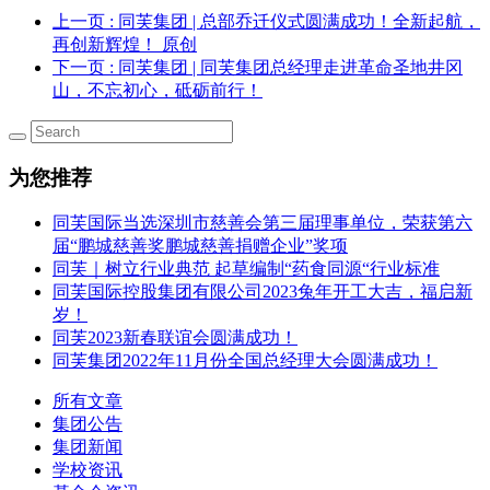
上一页
: 同芙集团 | 总部乔迁仪式圆满成功！全新起航，
再创新辉煌！ 原创
下一页
: 同芙集团 | 同芙集团总经理走进革命圣地井冈
山，不忘初心，砥砺前行！
为您推荐
同芙国际当选深圳市慈善会第三届理事单位，荣获第六
届“鹏城慈善奖鹏城慈善捐赠企业”奖项
同芙｜树立行业典范 起草编制“药食同源“行业标准
同芙国际控股集团有限公司2023兔年开工大吉，福启新
岁！
同芙2023新春联谊会圆满成功！
同芙集团2022年11月份全国总经理大会圆满成功！
所有文章
集团公告
集团新闻
学校资讯