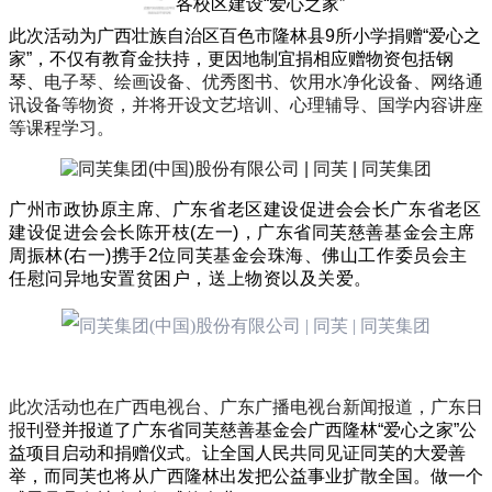
各校区建设“爱心之家”
此次活动为广西壮族自治区百色市隆林县9所小学捐赠“爱心之
家”，不仅有教育金扶持，更因地制宜捐相应赠物资包括钢
琴、
电子琴、绘画设备、优秀图书、饮用水净化设备、网络通
讯设备等物资，并将开设文艺培训、心理辅导、国学内容讲座
等课程学习。
广州市政协原主席、广东省老区建设促进会会长广东省老区
建设促进会会长陈开枝(左一)，广东省同芙慈善基金会主席
周振林(右一)携手2位同芙基金会珠海、佛山工作委员会主
任慰问异地安置贫困户，送上物资以及关爱。
此次活动也在广西电视台、广东广播电视台新闻报道，广东日
报
刊登并报道了广东省同
芙慈善基金会广西隆林“爱心之家”公
益项目启动和捐赠仪式。让全国人民共同见证同芙的大爱善
举，而同芙也将从广西隆林出发把公益事业扩散全国。做一个