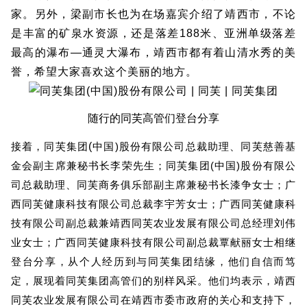
家。另外，梁副市长也为在场嘉宾介绍了靖西市，不论
是丰富的矿泉水资源，还是落差
188
米、亚洲单级落差
最高的瀑布―通灵大瀑布，靖西市都有着山清水秀的美
誉，希望大家喜欢这个美丽的地方。
随行的同芙高管们登台分享
(
)
接着，同芙集团
中国
股份有限公司总裁助理、同芙慈善基
(
)
金会副主席兼秘书长李荣先生；同芙集团
中国
股份有限公
司总裁助理、同芙商务俱乐部副主席兼秘书长漆争女士；广
西同芙健康科技有限公司总裁李宇芳女士；广西同芙健康科
技有限公司副总裁兼靖西同芙农业发展有限公司总经理刘伟
业女士；广西同芙健康科技有限公司副总裁覃献丽女士相继
登台分享，从个人经历到与同芙集团结缘，他们自信而笃
定，展现着同芙集团高管们的别样风采。他们均表示，靖西
同芙农业发展有限公司在靖西市委市政府的关心和支持下，