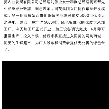
芙农业发展有限公司总经理刘伟业女士和副总经理黄耀帮先
生相继登台致辞。刘总表示，同芙集团采用协作帮扶开发模
5000
式，第一批帮扶靖西市化峒镇等地农民建立
亩优质大
5000
米基地，建设一家年产
吨，绿色标准化的优质大米加
6
工厂。今天加工厂正式开业，加工设备调试完成，
月即可
批量生产，投入市场，优质米将直接进入同芙的网购商城，
同芙的生鲜超市，为广大股东和消费者提供无公害的绿色食
品。