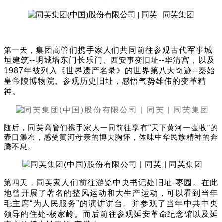
集团高管们携手家人们共同前往参观古代军事城
第一天，
垣建筑
--
明城墙东门长乐门、
--
华清宫，以及
西安事变旧址
1987
年被列入《世界遗产名录》的世界第八大奇迹
--
秦始
皇帝陵博物院。参观历史旧址，感悟气势雄伟的变革精
神。
“
”
随后，同芙高管们携手家人一同前往享有
天下黄河一壶收
的
壶口瀑布，感受黄河母亲的博大胸怀，体味中华民族精神的奔
腾不息。
同芙家人们前往游览中央书记处旧址
-
枣园。在此
第四天，
地曾开展了著名的整风运动和大生产运动，可以看到当年
毛主席
“
为人民服务
”
的演讲讲台。并参观了当年中共中央
领导的住处
-
杨家岭。而后前往参观延安革命纪念馆以及延