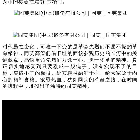
安市的标志性建筑
-
宝塔山。
时代虽在变化，可唯一不变的是革命先烈们不屈不挠的革
命精神，同芙高管们借旧址的面貌参观历史的长河中的关
键截点，感悟革命先烈们万众一心、勇于变革的精神。真
正切实地感受到只要凝成一股绳子，没有实现不了的目
标，突破不了的极限。延安精神融汇于心，给大家源于内
心的精神食粮。滚烫热血，犹如同芙的革命之路，在时间
的进程中，堆砌出了独特的同芙精神。