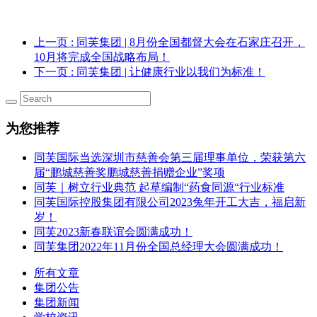
上一页
: 同芙集团 | 8月份全国都督大会在石家庄召开，
10月将完成全国战略布局！
下一页
: 同芙集团 | 让健康行业以我们为标准！
为您推荐
同芙国际当选深圳市慈善会第三届理事单位，荣获第六
届“鹏城慈善奖鹏城慈善捐赠企业”奖项
同芙｜树立行业典范 起草编制“药食同源“行业标准
同芙国际控股集团有限公司2023兔年开工大吉，福启新
岁！
同芙2023新春联谊会圆满成功！
同芙集团2022年11月份全国总经理大会圆满成功！
所有文章
集团公告
集团新闻