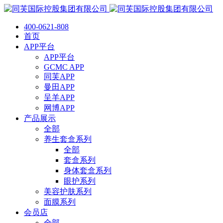
400-0621-808
首页
APP平台
APP平台
GCMC APP
同芙APP
曼田APP
呈羊APP
网博APP
产品展示
全部
养生套盒系列
全部
套盒系列
身体套盒系列
眼护系列
美容护肤系列
面膜系列
会员店
全部