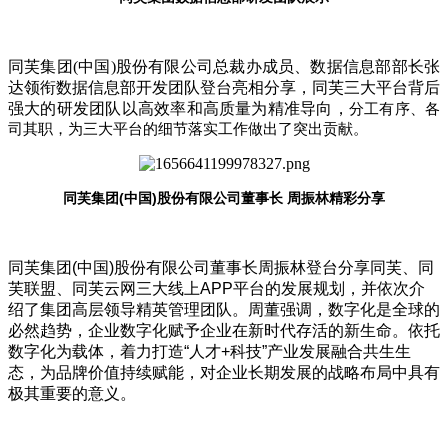
同芙集团(中国)股份有限公司总裁办成员、数据信息部部长张
达领衔数据信息部开发团队登台亮相分享，同芙三大平台背后
强大的研发团队以高效率和高质量为精准导向，
分工有序、各
司其职，
为三大平台的细节落实工作做出了突出贡献。
同芙集团
(
中国
)
股份有限公司董事长 周振林精彩分享
同芙集团(中国)股份有限公司董事长周振林登台分享同芙、同
芙联盟、同芙云网三大线上APP平台的发展规划，并依次介
绍了集团高层领导精英管理团队。周董强调，数字化是全球的
必然趋势，企业数字化赋予企业在新时代存活的新生命。依托
数字化为载体，着力打造“人才+科技”产业发展融合共生生
态，为品牌价值持续赋能，对企业长期发展的战略布局中具有
极其重要的意义。