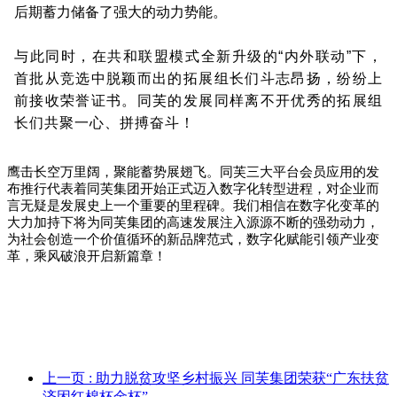
后期蓄力储备了强大的动力势能。
与此同时，在共和联盟模式全新升级的
“
内外联动
”
下，
首批从竞选中脱颖而出的拓展组长们斗志昂扬，纷纷上
前接收荣誉证书。同芙的发展同样离不开优秀的拓展组
长们共聚一心、拼搏奋斗！
鹰击长空万里阔，聚能蓄势展翅飞。同芙三大平台会员应用的发
布推行代表着同芙集团开始正式迈入数字化转型进程，对企业而
言无疑是发展史上一个重要的里程碑。我们相信在数字化变革的
大力加持下将为同芙集团的高速发展注入源源不断的强劲动力，
为社会创造一个价值循环的新品牌范式，数字化赋能引领产业变
革，乘风破浪开启新篇章！
上一页
: 助力脱贫攻坚乡村振兴 同芙集团荣获“广东扶贫
济困红棉杯金杯”