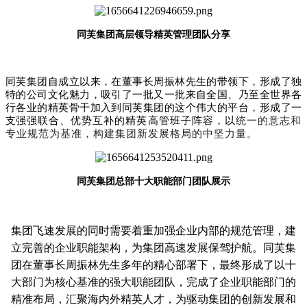
同芙集团高层领导精英管理团队分享
同芙集团自成立以来，在董事长周振林先生的带领下，形成了独
特的公司文化魅力，吸引了一批又一批来自全国、乃至全世界各
行各业的精英骨干加入到同芙集团的这个伟大的平台，形成了一
支
强强联合、优势互补的精英高管班子阵容，以
统一的意志和
专业规范为基准，构建集团新发展格局的中坚力量。
同芙集团总部十大职能部门团队展示
集团飞速发展的同时需要着重加强企业内部的规范管理，建
立完善的企业职能架构，为集团高速发展保驾护航。同芙集
团在董事长周振林先生多年的精心部署下，最终形成了以十
大部门为核心基准的强大职能团队，完成了企业职能部门的
精准布局，汇聚海内外精英人才，为驱动集团的创新发展和