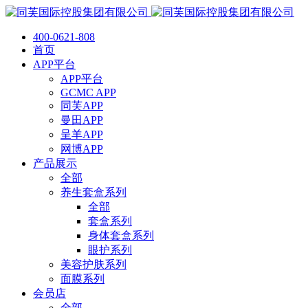
400-0621-808
首页
APP平台
APP平台
GCMC APP
同芙APP
曼田APP
呈羊APP
网博APP
产品展示
全部
养生套盒系列
全部
套盒系列
身体套盒系列
眼护系列
美容护肤系列
面膜系列
会员店
全部