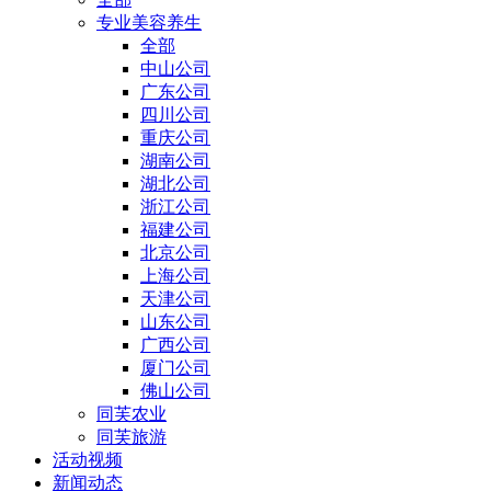
专业美容养生
全部
中山公司
广东公司
四川公司
重庆公司
湖南公司
湖北公司
浙江公司
福建公司
北京公司
上海公司
天津公司
山东公司
广西公司
厦门公司
佛山公司
同芙农业
同芙旅游
活动视频
新闻动态