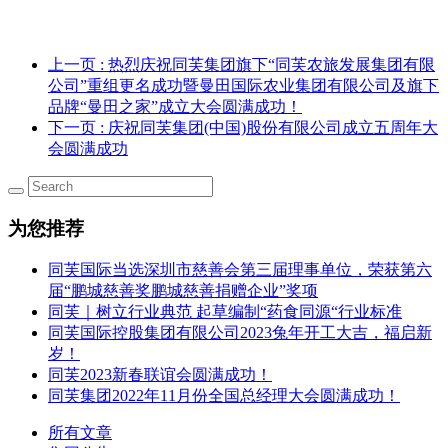
上一页
: 热烈庆祝同芙集团旗下“同芙农旅发展集团有限
公司”重组更名成功暨曼田国际农业集团有限公司及旗下
品牌“曼田之家”成立大会圆满成功！
下一页
: 庆祝同芙集团(中国)股份有限公司成立五周年大
会圆满成功
为您推荐
同芙国际当选深圳市慈善会第三届理事单位，荣获第六
届“鹏城慈善奖鹏城慈善捐赠企业”奖项
同芙｜树立行业典范 起草编制“药食同源“行业标准
同芙国际控股集团有限公司2023兔年开工大吉，福启新
岁！
同芙2023新春联谊会圆满成功！
同芙集团2022年11月份全国总经理大会圆满成功！
所有文章