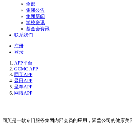
全部
集团公告
集团新闻
学校资讯
基金会资讯
联系我们
注册
登录
APP平台
GCMC APP
同芙APP
曼田APP
呈羊APP
网博APP
同芙是一款专门服务集团内部会员的应用，涵盖公司的健康美