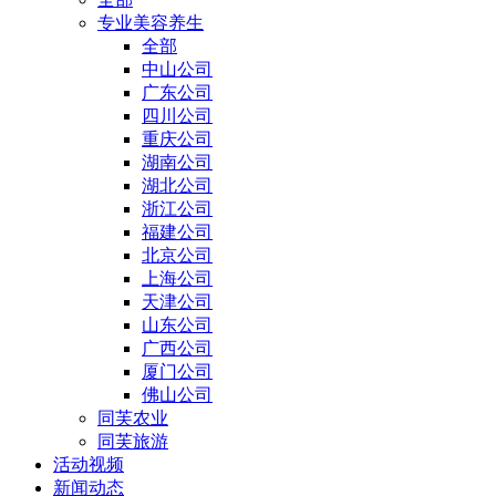
专业美容养生
全部
中山公司
广东公司
四川公司
重庆公司
湖南公司
湖北公司
浙江公司
福建公司
北京公司
上海公司
天津公司
山东公司
广西公司
厦门公司
佛山公司
同芙农业
同芙旅游
活动视频
新闻动态