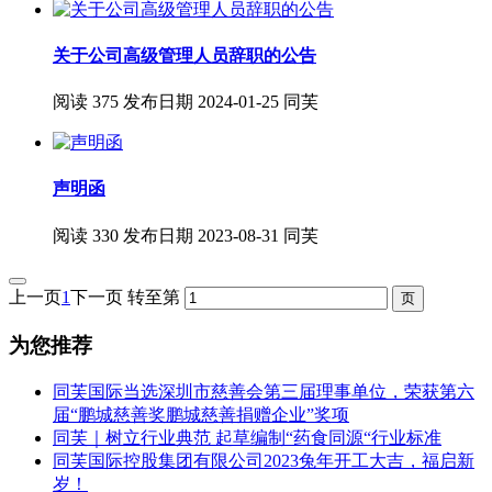
关于公司高级管理人员辞职的公告
阅读
375
发布日期
2024-01-25
同芙
声明函
阅读
330
发布日期
2023-08-31
同芙
上一页
1
下一页
转至第
为您推荐
同芙国际当选深圳市慈善会第三届理事单位，荣获第六
届“鹏城慈善奖鹏城慈善捐赠企业”奖项
同芙｜树立行业典范 起草编制“药食同源“行业标准
同芙国际控股集团有限公司2023兔年开工大吉，福启新
岁！