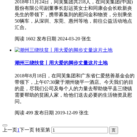
2018年11月24日，同芙集团共218人，在同芙集团(中国)
股份有限公司副董事长彭运英女士和同康会会长欧新炎
先生的带领下，携带募集到的慰问金和物资，分别乘坐
50辆车，从深圳、东莞、惠州等地，前往公益活动地点
汇合。
阅读
1602
发布日期
2024-03-20
张生
潮州三绕扶贫丨用大爱的脚步丈量这片土地
2018年8月18日，在同芙集团和广东省仁爱慈善基金会的
带领下，上午07:30聚于潮州饶平一酒店。今天我们的目
的是，尽我们公司及每个人的力量去帮助饶平县三绕镇
需要帮助的贫困人家，给他们送去必要的生活物资及慰
问。
阅读
499
发布日期
2019-12-09
张生
上一页
1
下一页
转至第