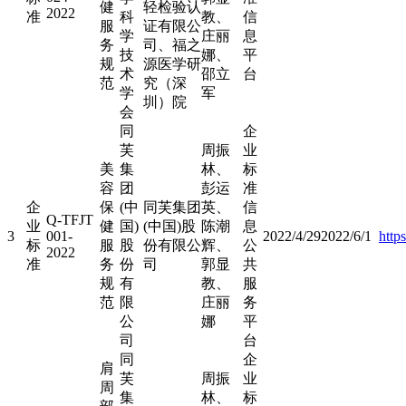
健
轻检验认
2022
准
科
教、
信
服
证有限公
学
庄丽
息
务
司、福之
技
娜、
平
规
源医学研
术
邵立
台
范
究（深
学
军
圳）院
会
同
企
芙
周振
业
美
集
林、
标
容
团
彭运
准
企
保
(中
同芙集团
英、
信
Q-TFJT
业
健
国)
(中国)股
陈潮
息
3
001-
2022/4/29
2022/6/1
http
标
服
股
份有限公
辉、
公
2022
准
务
份
司
郭显
共
规
有
教、
服
范
限
庄丽
务
公
娜
平
司
台
同
企
肩
芙
周振
业
周
集
林、
标