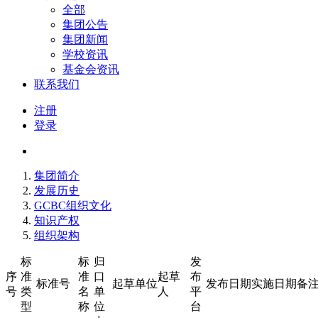
全部
集团公告
集团新闻
学校资讯
基金会资讯
联系我们
注册
登录
集团简介
发展历史
GCBC组织文化
知识产权
组织架构
标
标
归
发
序
准
准
口
起草
布
标准号
起草单位
发布日期
实施日期
备
号
类
名
单
人
平
型
称
位
台