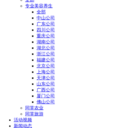
专业美容养生
全部
中山公司
广东公司
四川公司
重庆公司
湖南公司
湖北公司
浙江公司
福建公司
北京公司
上海公司
天津公司
山东公司
广西公司
厦门公司
佛山公司
同芙农业
同芙旅游
活动视频
新闻动态