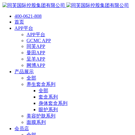
400-0621-808
首页
APP平台
APP平台
GCMC APP
同芙APP
曼田APP
呈羊APP
网博APP
产品展示
全部
养生套盒系列
全部
套盒系列
身体套盒系列
眼护系列
美容护肤系列
面膜系列
会员店
全部