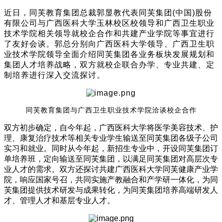
近日，同芙教育集团总裁郭显教代表同芙集团
(
中国
)
股份
有限公司与广西医科大学玉林校区校领导和广西卫生职业
技术学院相关领导就校企合作和共建产业学院等事宜进行
了友好会谈。郭总分别向广西医科大学领导、广西卫生职
业技术学院领导全面介绍同芙集团各业务板块发展规划和
集团人才培养战略，双方就校企联合办学、专业共建、定
制培养进行深入交流探讨。
同芙教育集团与广西卫生职业技术学院洽谈校企合作
双方初步确定，自今年起，广西医科大学将医学美容技术、护
理、康复治疗技术等相关专业学生输送至同芙集团各级子公司
实习和就业。同时从今年起，新招生专业中，开设同芙集团订
单培养班，定向输送至同芙集团，以满足同芙集团对高层次专
业人才的需求。双方还探讨共建广西医科大学同芙健康产业学
院，响应国家号召，共同实施产教融合和产学研一体化，为同
芙集团提供技术研发与成果转化，为同芙集团培养高端研发人
才、管理人才和基层专业人才。