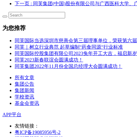
下一页
: 同芙集团(中国)股份有限公司与广西医科大学
为您推荐
同芙国际当选深圳市慈善会第三届理事单位，荣获第六届
同芙｜树立行业典范 起草编制“药食同源“行业标准
同芙国际控股集团有限公司2023兔年开工大吉，福启新
同芙2023新春联谊会圆满成功！
同芙集团2022年11月份全国总经理大会圆满成功！
所有文章
集团公告
集团新闻
学校资讯
基金会资讯
APP平台
友情链接：
粤ICP备19085956号-2