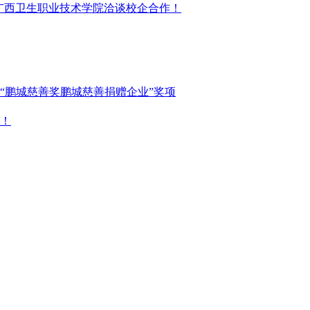
、广西卫生职业技术学院洽谈校企合作！
“鹏城慈善奖鹏城慈善捐赠企业”奖项
岁！